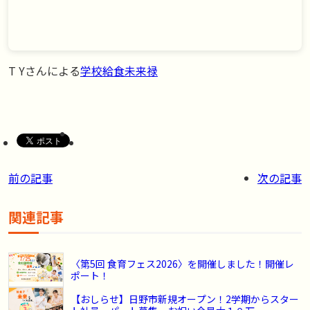
T Yさんによる
学校給食未来禄
前の記事
次の記事
関連記事
〈第5回 食育フェス2026〉を開催しました！開催レ
ポート！
【おしらせ】日野市新規オープン！2学期からスター