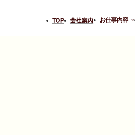
TOP
会社案内
お仕事内容
お仕事内容
藤江
食育活動・海外支援
公
SDGs＆CSRへの取り組
ISO認証について