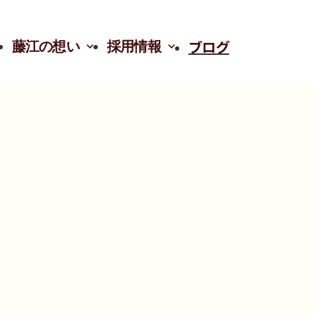
ブログ
藤江の想い
採用情報
の想い
採用情報（自分で検索）
式キャラ紹介
就職ガイド
み
社員インタビュー
パート・中途社員採用
新卒採用
高校生採用
研修について
福利厚生